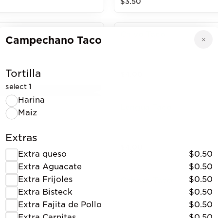
$3.50
Chivo Taco
Campechano Taco
Tortilla
$4.00
select 1
Harina
Lengua Taco
Maiz
Extras
$4.00
Extra queso
$0.50
Extra Aguacate
$0.50
Extra Frijoles
$0.50
Cabeza Taco
Extra Bisteck
$0.50
Extra Fajita de Pollo
$0.50
Extra Carnitas
$0.50