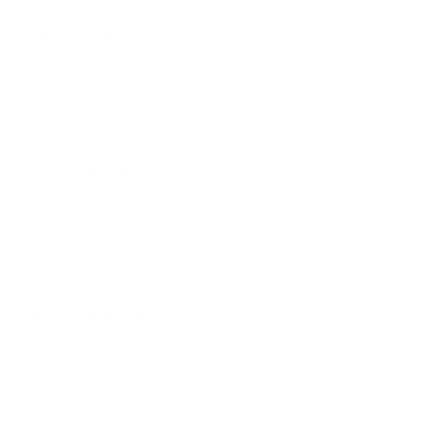
Quesadilla solo Queso
$2.00
Quesadilla de pulpo
Grilled octopus quesadilla
$8.00
Marlin quesadilla
$6.00