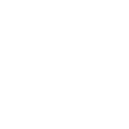
Tacos
Tacos Shrimp
$6.00
Tacos Fish
$6.00
Burrito Salmon
Salmon ahumado, Camaron, pulpo, lechuga, jitomate,
cebolla, queso.