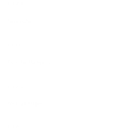
$28.00
Tostiviche
$18.00
Ceviche Mango 🥭
Fresh ahi tuna, cooked shrimp, and octopus, mango
chunks,red onions and cucumber , in our special homemade
salsa.
$20.00
Tostada Pulpo
$13.00