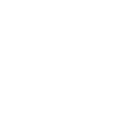
El Marisquero Sabor de Sinaloa en Cada
Mordida 🤤 🍤 Mariscos Frescos · Estilo
Callejero ·
Cocteles
Aguachiles
Ceviches
Tacos
Drinks
Ques
Cocteles
Coctel de Camaron
$0.00