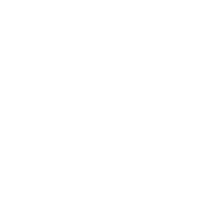
Vuelve a la Vida
Ceviche camaron, camaron,pulpo, almeja, callo
$21.00
Aguachiles
Aguachile Camaron
$0.01
Aguachile Camaron y Pulpo