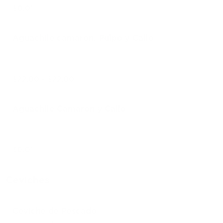
$0.01
Aguachile camaron, Pulpo y Callo
$22.00 - $22.00
Aguachile Camaron y Callo
$0.01
Ceviches
Ceviche de Pescado
Mahi mahi ceviche