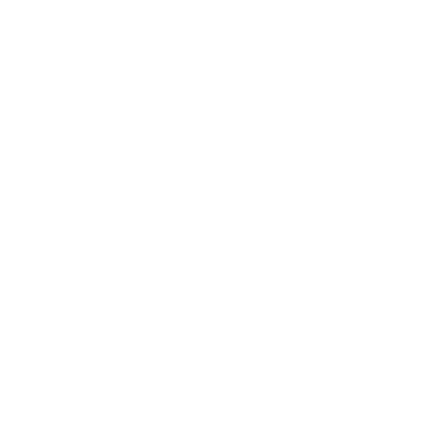
$0.01
Tostada REINA
$11.00
Tostada BRUJA
$11.00
Torre Marisquera
A mix of shrimp ceviche, fish ceviche, aguachile shrimp,
cooked shrimp and octopus.