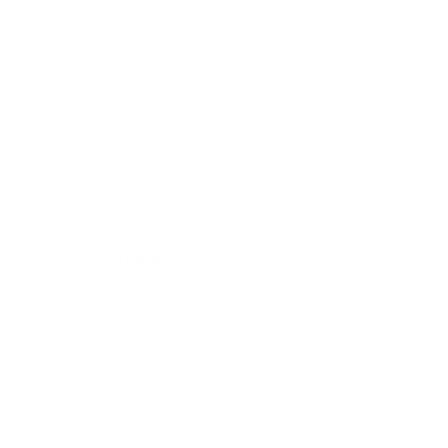
$0.01
Ceviche de Camaron
$0.01
Ceviche 3 Amigos
Ceviche camaron, ceviche pescado, y pulpo.
$0.01
Ceviche Mixto