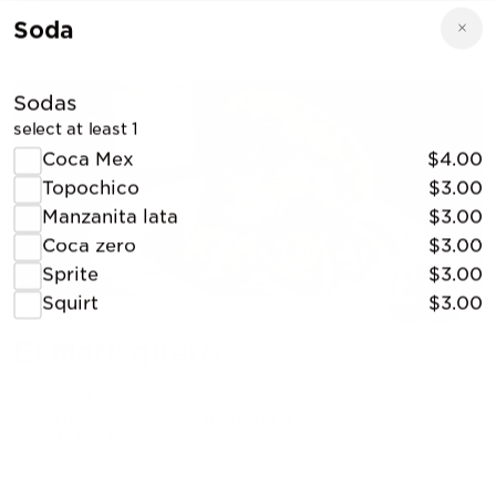
Soda
Sodas
select at least 1
Coca Mex
$4.00
Topochico
$3.00
Manzanita lata
$3.00
Coca zero
$3.00
Sprite
$3.00
Squirt
$3.00
El Marisquero
AUTHENTIC Sinaloa Style Mariscos.
2056 W Stassney Ln, Austin, TX
(737) 770-1067