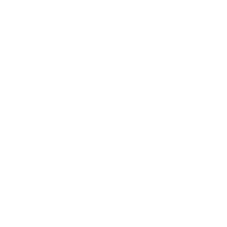
Pepsi
$3.00
Coca de botella
$3.00
Amp energia
$3.00