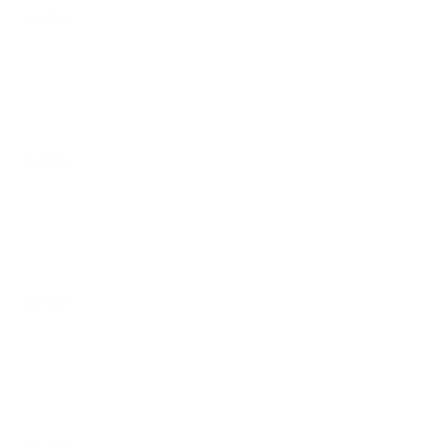
$4.00
Tortilla con frijol (3)
$4.50
Chilpilines
$2.00
Chuchito Preparado
$5.00