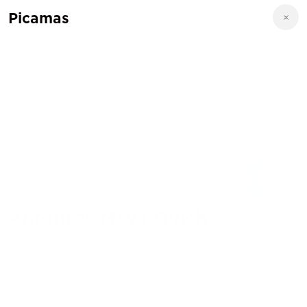
Picamas
Antojitos Maya Quiche
8711 N Lamar Blvd, Austin, TX
(737) 291-1135