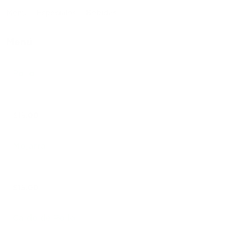
Menú
Especiales
Bebidas
Menú
Pollo
$15.00
Mojarra
$15.00
Caldo de Pollo