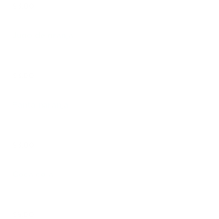
$3.00
Jugo de granja
$3.00
Fanta naranja
$3.00
Coca cola
$5.00