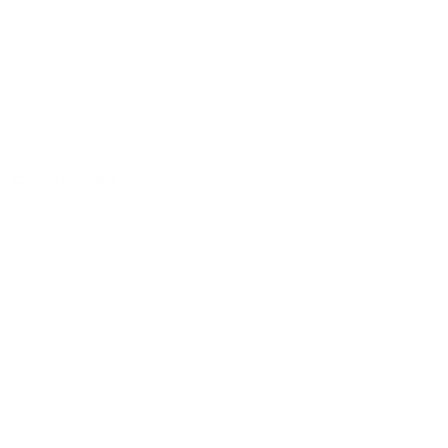
Papas solo
$6.00
Especiales
Salchipapa
$7.50
Shuco