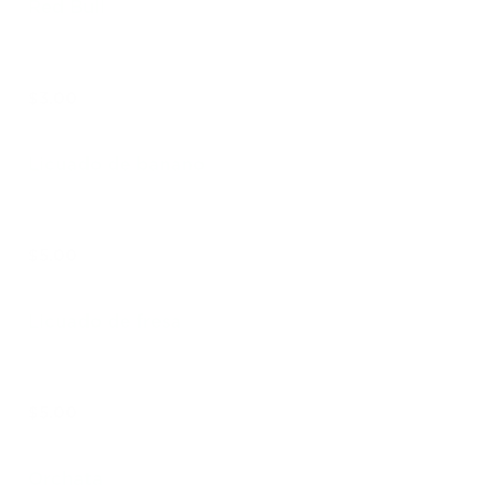
Red Bull
$3.00
Licuado de banano
$5.00
Licuado de fresa
$5.00
Orchata