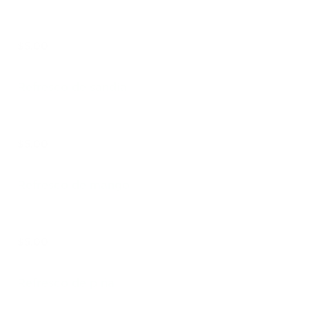
$5.00
Refresco de sandia
$5.00
Refresco de mango
$5.00
Refresco de piña