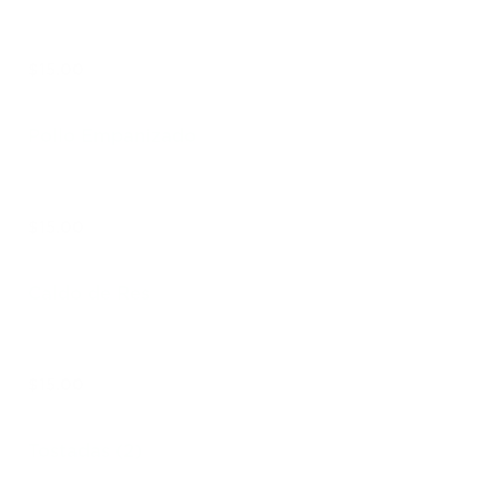
$15.00
Pollo Empanizado
$15.00
Caldo de Res
$15.00
Tostadas (2)