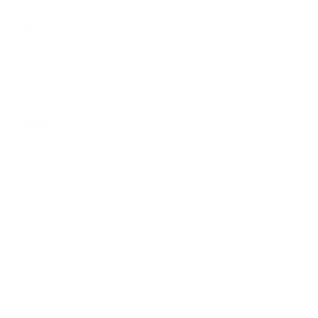
$5.00
Tiky
$3.00
Crush naranja
$3.00
Mirinda