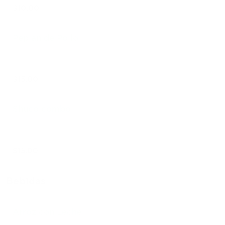
$10.00
Pepian de Pollo
$15.00
Shuco combo
$15.00
Bebidas
Arroz con Leche