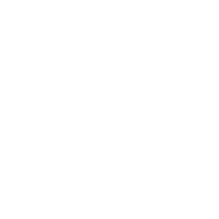
$3.00
Arroz con chocolate
$3.50
Atol y Blanco
$7.00
Atol de Elote