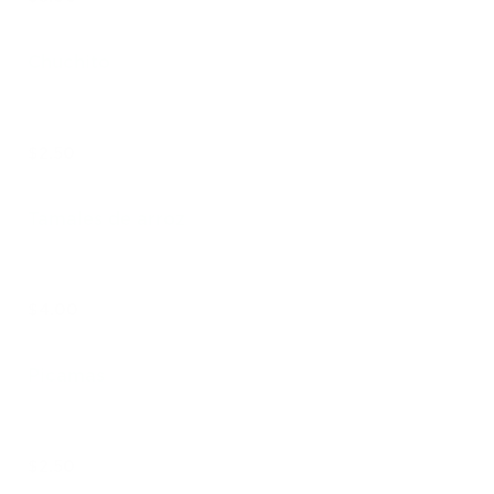
Chuchito
$2.50
Tamales de arroz
$4.00
Picamas
$2.50