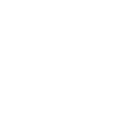
Raptor energia
$3.00
Andrenalina rush
$4.00
Monster energia
$3.00