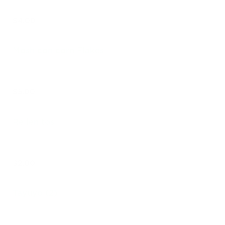
$4.00
Mosh con corn Flakes
$5.00
Rellenitos
$2.00
Tayuyo (2)