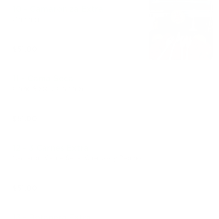
10 - Camaroniza Extra
Camarón
$51.00
11 - Cama Seca
Carne Seca y Camarón
$51.00
12 - 3 Carnes Extra
Camarón, Carne Seca, Cueritos y Pepino
$51.00
13 - Botanera Extra