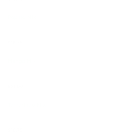
Pepino Mix
$16.75
Mango Mix
$21.00
Tamarindo Mix
$16.75