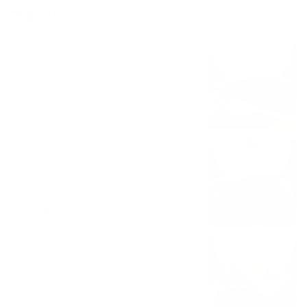
Charolas
1 - Mini Charolas
Camarón, Carne Seca y Pepino
$10.50
2 - Mini Charola Extra
Camarón, Carne Seca y Pepino
$15.50
3 - Mini Camaroniza
Camarón