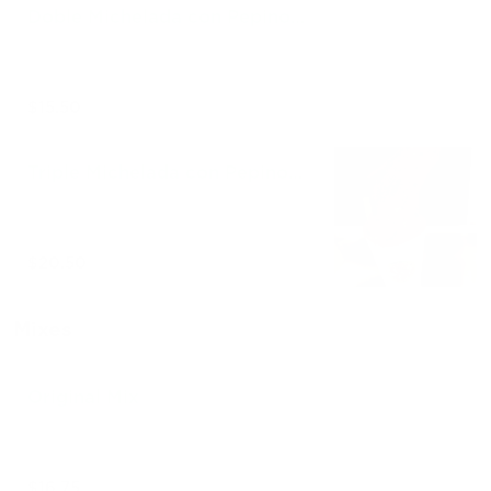
Doble Michelada con Pepino
Carne y Camaron ($15)
$15.50
Triple Michelada con Pepino
Carne y Camaron ($20)
$20.50
Mixes
Original Mix
$16.75