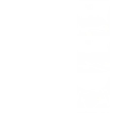
7 - Charola Extra
Carne Seca y Camarón
$30.75
8 - 3 Carnes
$30.75
9 - La Botanera
Carne Seca, Camarón, Cueritos Pepino,
Salsagueti y Cacahuete
$36.00