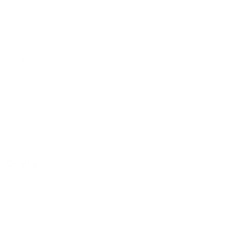
Shrimp Mix
$16.75
Carne Seca Mix
$16.75
Drinks
Topo Chico (cash) 💸