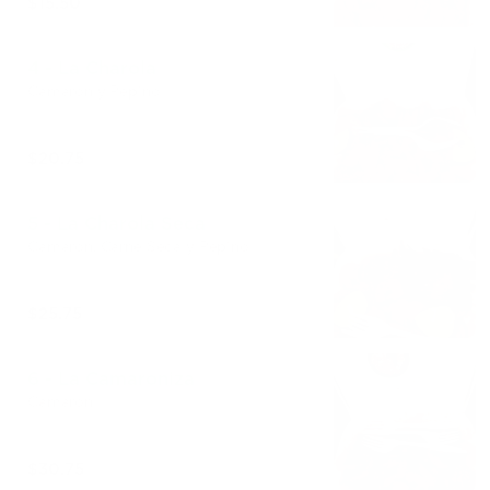
$15.50
4 - La Charola
Camarón y Pepino
$20.75
5 - La Charola Seca
Camarón, Carne Seca y Pepino
$25.75
6 - La Camaroniza
Camarón
$30.75