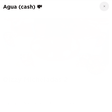
Agua (cash) 💸
Dizzy Micheladas 2
Charolas
Micheladas
Mixes
Drinks