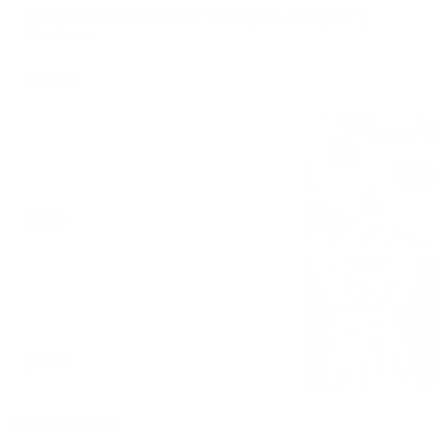
Camarón, Carne Seca, Cueritos, Pepino, Salsagueti y
Cacahuete
$51.00
14 - Mangos
$7.50
15 - Pepinos
$5.50
Micheladas