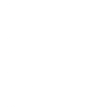
$3.00
Topo Chico
$3.50
Agua
$1.25
Agua (cash) 💸
$1.00