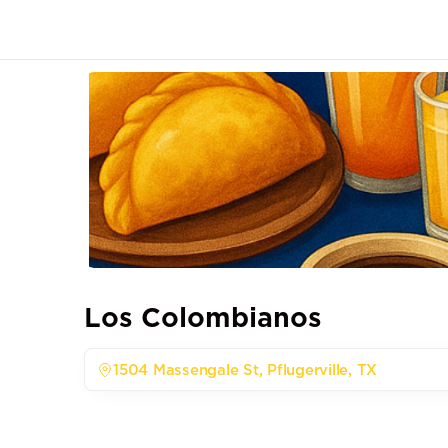
Los Colombianos
1504 Massengale St, Pflugerville, TX