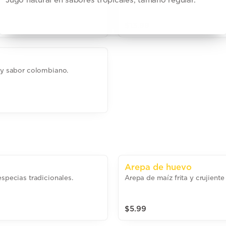
$13.99
o y sabor colombiano.
Arepa de huevo
especias tradicionales.
Arepa de maíz frita y crujient
$5.99