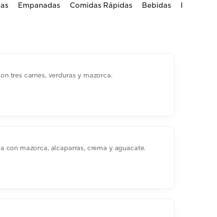
as
Empanadas
Comidas Rápidas
Bebidas
Bebidas C
n tres carnes, verduras y mazorca.
a con mazorca, alcaparras, crema y aguacate.