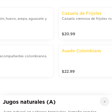
Cazuela de Frijoles
rón, huevo, arepa, aguacate y
Cazuela cremosa de frijoles ro
$20.99
Asado Colombians
 y acompañantes colombianos.
$22.99
Jugos naturales (A)
Ceviche de pescado
 con hierbas frescas.
Pescado fresco marinado en cít
Jugo natural en sabores tropicales, tamaño regular.