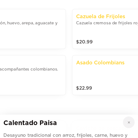
Cazuela de Frijoles
rón, huevo, arepa, aguacate y
Cazuela cremosa de frijoles ro
$20.99
Asado Colombians
 y acompañantes colombianos.
$22.99
Calentado Paisa
Ceviche de pescado
 con hierbas frescas.
Desayuno tradicional con arroz, frijoles, carne, huevo y
Pescado fresco marinado en cít