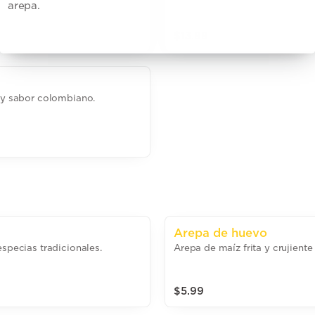
arepa.
$13.99
o y sabor colombiano.
Arepa de huevo
especias tradicionales.
Arepa de maíz frita y crujient
$5.99