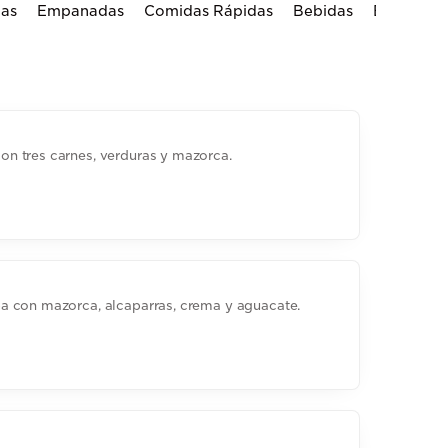
as
Empanadas
Comidas Rápidas
Bebidas
Bebidas C
n tres carnes, verduras y mazorca.
a con mazorca, alcaparras, crema y aguacate.