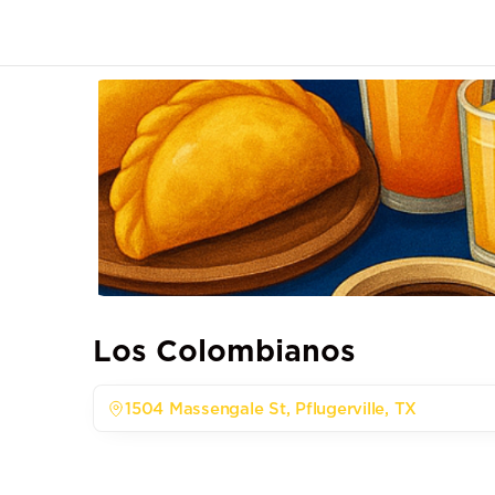
Los Colombianos
1504 Massengale St, Pflugerville, TX