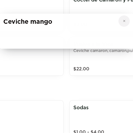
Ceviche mango
$0.00
Vuelve a la Vida
Ceviche camaron, camaron,pulp
$22.00
Sodas
$1.00 - $4.00