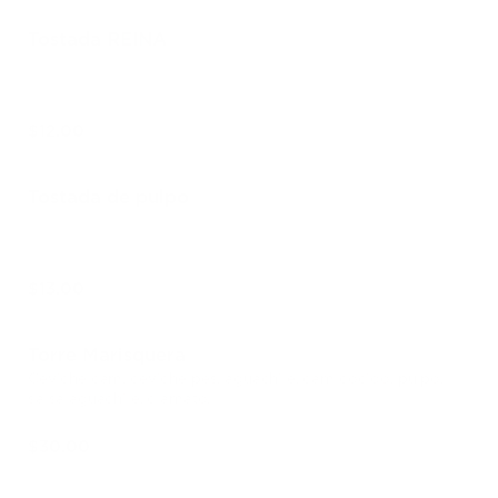
Tostada REINA
$12.00
Tostada de pulpo
$13.00
Torre Marisquera
Ceviche cam, ceviche pes, aguachile, cam cocido, pulpo,
salsa aguachile, clamato.
$30.00