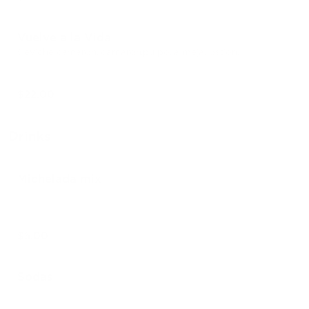
Vuelve a la Vida
Ceviche camaron, camaron,pulpo, almeja, ostion.
$22.00
Drinks
Michelada mix
$5.00
Sodas