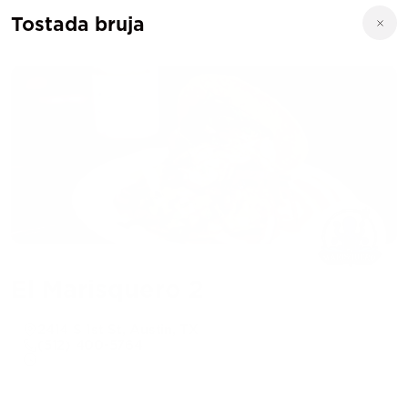
Tostada bruja
El Marisquero 2
2414 S 1st St, Austin, TX
(512) 400-5764