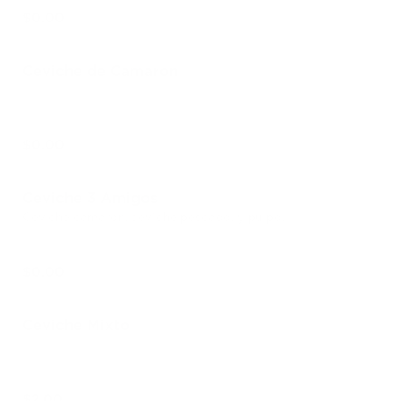
$0.00
Ceviche de Camaron
$0.00
Ceviche 3 Amigos
Ceviche camaron, ceviche pescado, y pulpo.
$0.00
Ceviche Mixto
$2.00