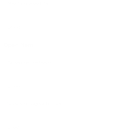
Marlin quesadilla
Smoked marlin quesadilla
$6.00
Open item
Orden de tostadas
$2.00
Salsas de aguachile 2x1
$1.00