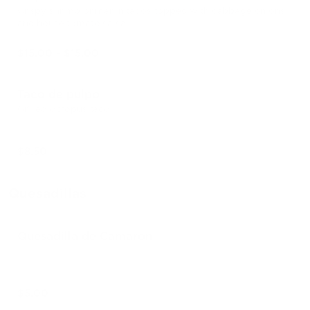
Crispy shrimp or marlin tacos topped with cabbage onions
and house tomato salsa
$15.00 - $15.00
Taco de pulpo
Grilled octopus taco
$8.50
Quesadillas
Quesadilla de Camaron
$5.00