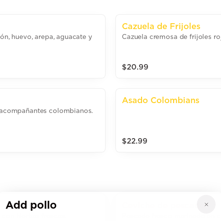
Cazuela de Frijoles
rón, huevo, arepa, aguacate y
Cazuela cremosa de frijoles ro
$20.99
Asado Colombians
 y acompañantes colombianos.
$22.99
Add pollo
Ceviche de pescado
 con hierbas frescas.
Pescado fresco marinado en cít