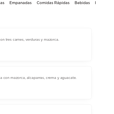
as
Empanadas
Comidas Rápidas
Bebidas
Bebidas C
n tres carnes, verduras y mazorca.
a con mazorca, alcaparras, crema y aguacate.