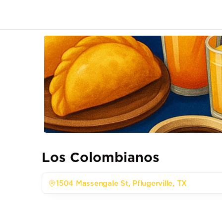
Los Colombianos
1504 Massengale St, Pflugerville, TX