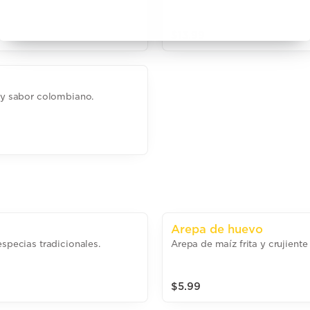
$13.99
o y sabor colombiano.
Arepa de huevo
especias tradicionales.
Arepa de maíz frita y crujient
$5.99