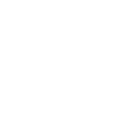
$4.00
🍹 Bebidas
Extra
$1.00
Banana Y Uva Tropical
$5.00