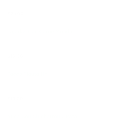
$25.00
Tajadas Con Carne Molida
$16.00
Tacos Flauta Hn
$16.00
Yuca Con Chicharron / Pata