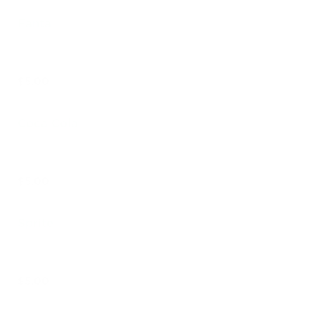
Fanta
$5.00
Coca Cola
$5.00
Sprite
$5.00