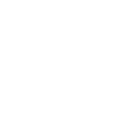
$16.00
🌮 Tacos
Tacos Birria + Consome
$14.00
Quesabirria + Consome
$15.00