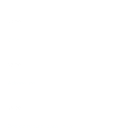
$3.00
Cafe
$2.00
Adrenalina
$5.00
Bebida natural para llevar