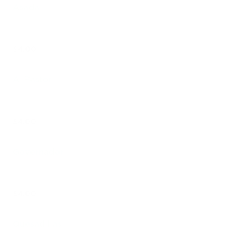
Asada
$4.00
Al Pastor
$4.00
Governador
$4.00
Quesadillas