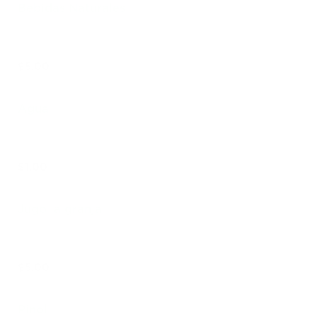
Bebidas Naturales
$5.00
Agua
$1.00
Jugo la granja
$5.00
Pinol