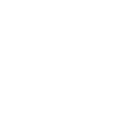
$5.00
Baleada Especial
Frijoles, Huevo, Queso, Crema y Aguacate + Carne
$8.00
Baleada sencilla 2
Huevo, crema,;Aguacate y queso
$6.00
Platano frito
Crema queso frijoles
$10.00