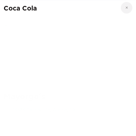
Coca Cola
Mayorga's
13523 Dessau Rd, Austin, TX