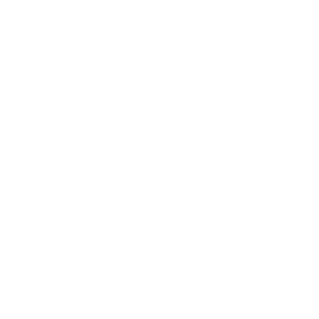
$17.00
Desayuno Catracho
Con Tortilla / Platano Maduro
$20.00
Chuleta Con Tajadas
$16.00
Baleada Sencilla
Frijoles, Queso y Crema