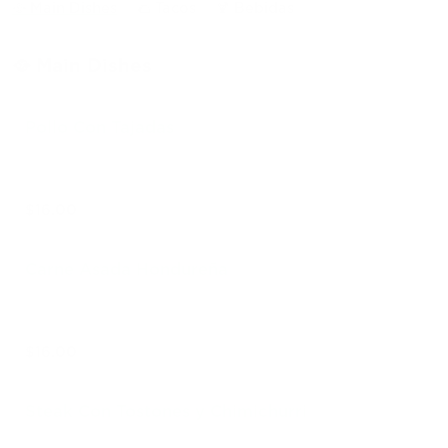
🥘 Main Dishes
🌮 Tacos
🍹 Bebidas
🥘 Main Dishes
Pollo Con Tajadas
$16.00
Carne Asada Hondureña
$16.00
Steak Con Tostones y Chimichurri