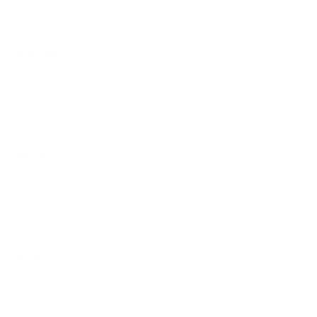
$20.00
Papas
$6.00
Baleada #3
$7.00
Carne Asada Hondureña Copy