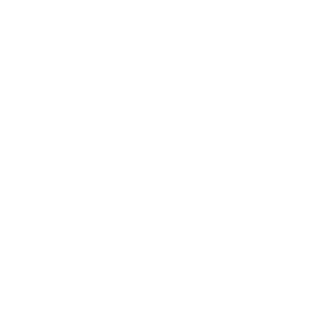
Pescado Frito
$15.00
Alitas 2
$15.00
Extra tajadas
$5.00
Cena