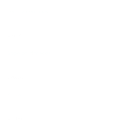
Tortilla con quesillo
$10.00
Sopa de Mariscos
$20.00
Alitas
$12.00