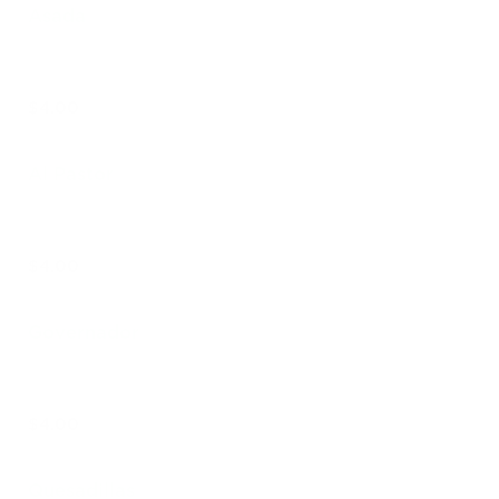
Asada
$4.00
Al Pastor
$4.00
Governador
$4.00
Quesadillas