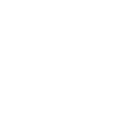
Fanta
$5.00
Coca Cola
$5.00
Sprite
$5.00