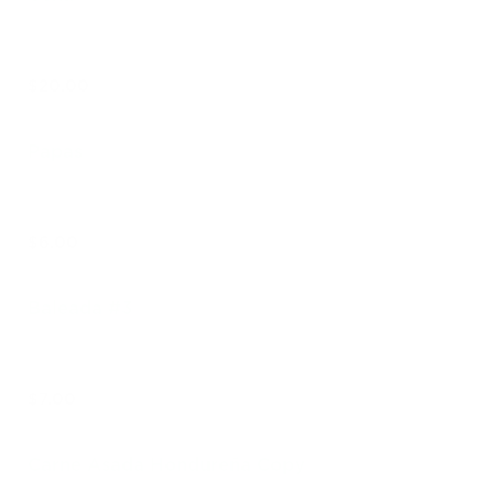
$20.00
Papas
$6.00
Baleada #3
$7.00
Carne Asada Hondureña Copy