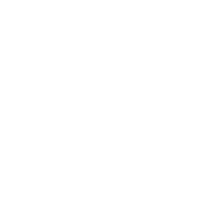
$17.00
Desayuno Catracho
Con Tortilla / Platano Maduro
$20.00
Chuleta Con Tajadas
$16.00
Baleada Sencilla
Frijoles, Queso y Crema