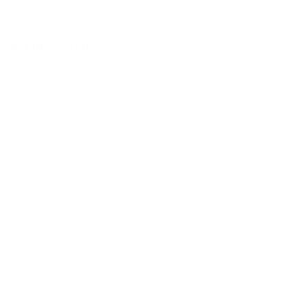
🥘 Main Dishes
🌮 Tacos
🍹 Bebidas
🥘 Main Dishes
Pollo Con Tajadas
$16.00
Carne Asada Hondureña
$16.00
Steak Con Tostones y Chimichurri