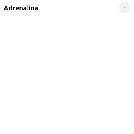
Adrenalina
Mayorga's
13523 Dessau Rd, Austin, TX