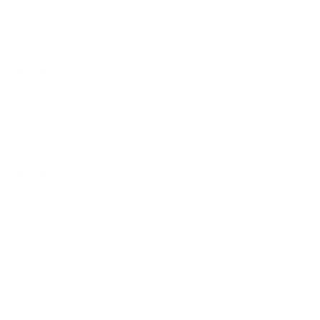
Pescado Frito
$15.00
Alitas 2
$15.00
Extra tajadas
$5.00
Cena