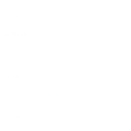
$16.00
🌮 Tacos
Tacos Birria + Consome
$14.00
Quesabirria + Consome
$15.00