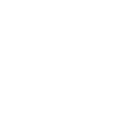
Tortilla con quesillo
$10.00
Sopa de Mariscos
$20.00
Alitas
$12.00