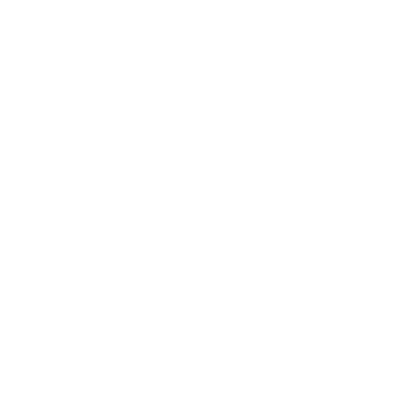
$3.00
Cafe
$2.00
Adrenalina
$5.00
Bebida natural para llevar