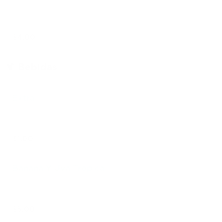
$4.00
🍹 Bebidas
Extra
$1.00
Banana Y Uva Tropical
$5.00