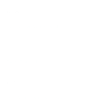
$25.00
Tajadas Con Carne Molida
$16.00
Tacos Flauta Hn
$16.00
Yuca Con Chicharron / Pata