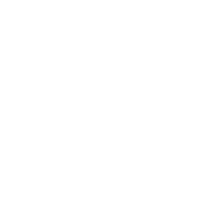
Bebidas Naturales
$5.00
Agua
$1.00
Jugo la granja
$5.00
Pinol