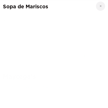
Sopa de Mariscos
Mayorga's
13523 Dessau Rd, Austin, TX