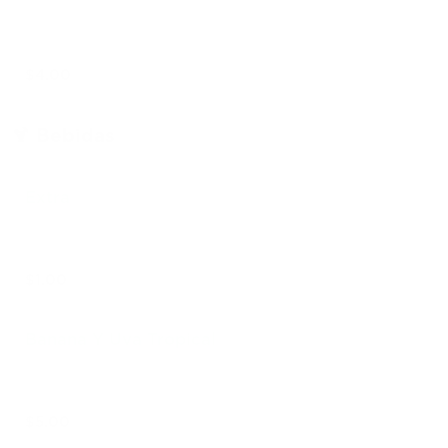
$4.00
🍹 Bebidas
Extra
$1.00
Banana Y Uva Tropical
$5.00