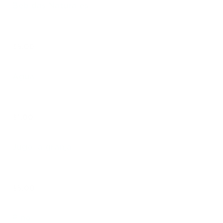
Bebidas Naturales
$5.00
Agua
$1.00
Jugo la granja
$5.00
Pinol