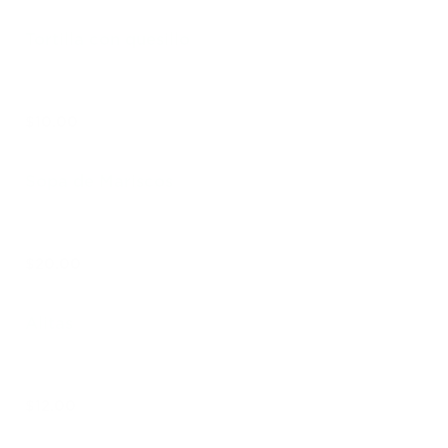
Tortilla con quesillo
$10.00
Sopa de Mariscos
$20.00
Alitas
$12.00