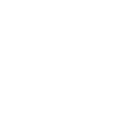
🥘 Main Dishes
🌮 Tacos
🍹 Bebidas
🥘 Main Dishes
Pollo Con Tajadas
$16.00
Carne Asada Hondureña
$16.00
Steak Con Tostones y Chimichurri