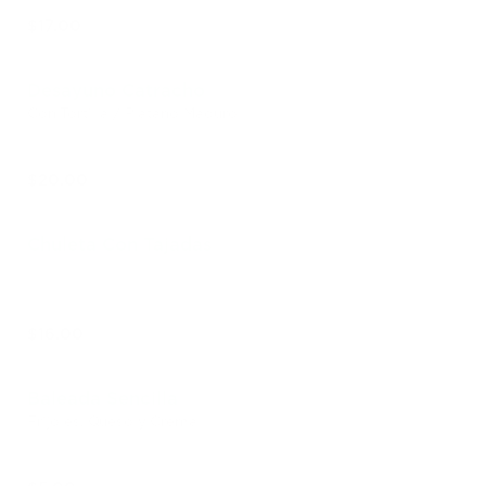
$17.00
Desayuno Catracho
Con Tortilla / Platano Maduro
$20.00
Chuleta Con Tajadas
$16.00
Baleada Sencilla
Frijoles, Queso y Crema