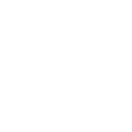
$20.00
Papas
$6.00
Baleada #3
$7.00
Carne Asada Hondureña Copy