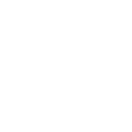
Asada
$4.00
Al Pastor
$4.00
Governador
$4.00
Quesadillas