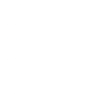
Pescado Frito
$15.00
Alitas 2
$15.00
Extra tajadas
$5.00
Cena