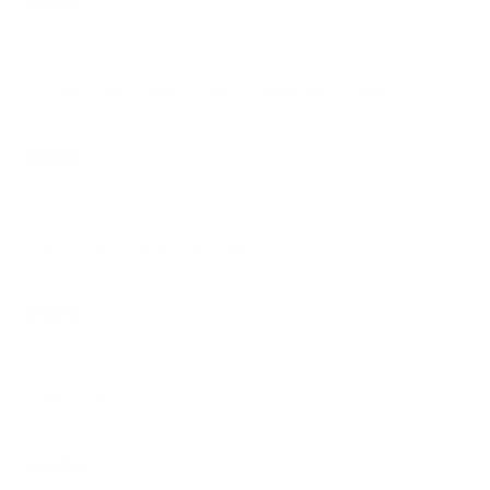
$5.00
Baleada Especial
Frijoles, Huevo, Queso, Crema y Aguacate + Carne
$8.00
Baleada sencilla 2
Huevo, crema,;Aguacate y queso
$6.00
Platano frito
Crema queso frijoles
$10.00