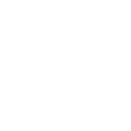
$16.00
🌮 Tacos
Tacos Birria + Consome
$14.00
Quesabirria + Consome
$15.00