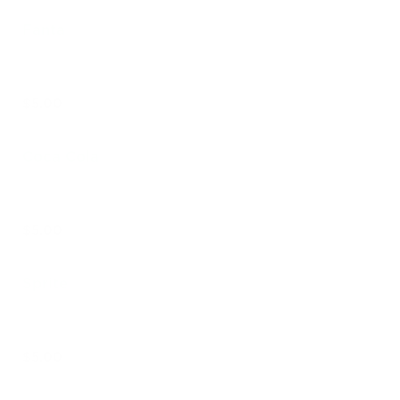
Fanta
$5.00
Coca Cola
$5.00
Sprite
$5.00