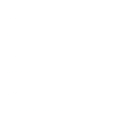
$3.00
Cafe
$2.00
Adrenalina
$5.00
Bebida natural para llevar