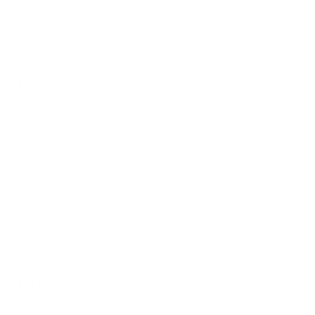
Tortilla con quesillo
$10.00
Sopa de Mariscos
$20.00
Alitas
$12.00