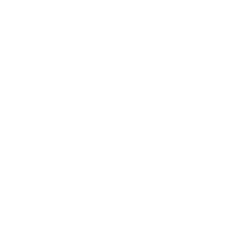
$5.00
Baleada Especial
Frijoles, Huevo, Queso, Crema y Aguacate + Carne
$8.00
Baleada sencilla 2
Huevo, crema,;Aguacate y queso
$6.00
Platano frito
Crema queso frijoles
$10.00