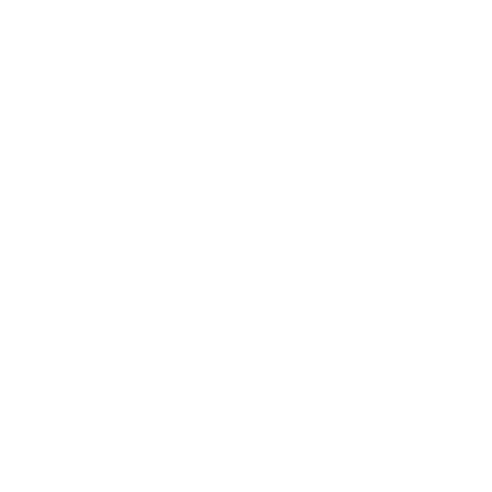
$17.00
Desayuno Catracho
Con Tortilla / Platano Maduro
$20.00
Chuleta Con Tajadas
$16.00
Baleada Sencilla
Frijoles, Queso y Crema