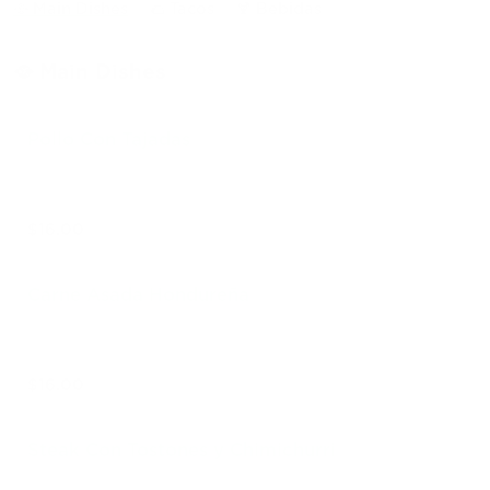
🥘 Main Dishes
🌮 Tacos
🍹 Bebidas
🥘 Main Dishes
Pollo Con Tajadas
$16.00
Carne Asada Hondureña
$16.00
Steak Con Tostones y Chimichurri