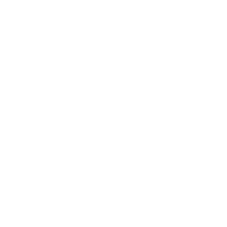
Bebidas Naturales
$5.00
Agua
$1.00
Jugo la granja
$5.00
Pinol