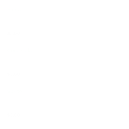
Fanta
$5.00
Coca Cola
$5.00
Sprite
$5.00