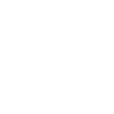
$20.00
Papas
$6.00
Baleada #3
$7.00
Carne Asada Hondureña Copy