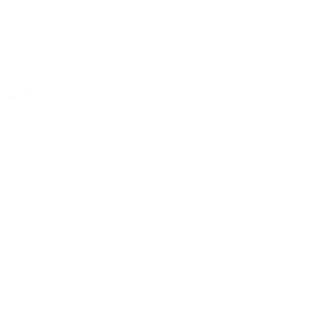
$4.00
🍹 Bebidas
Extra
$1.00
Banana Y Uva Tropical
$5.00