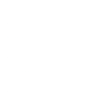
Asada
$4.00
Al Pastor
$4.00
Governador
$4.00
Quesadillas