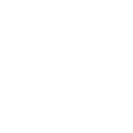
$16.00
🌮 Tacos
Tacos Birria + Consome
$14.00
Quesabirria + Consome
$15.00