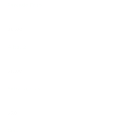
Pescado Frito
$15.00
Alitas 2
$15.00
Extra tajadas
$5.00
Cena