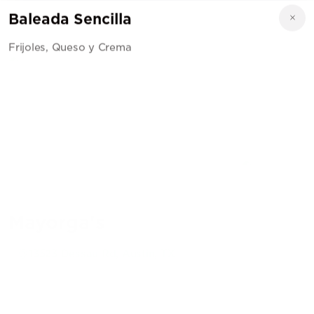
Baleada Sencilla
Frijoles, Queso y Crema
Mayorga's
13523 Dessau Rd, Austin, TX