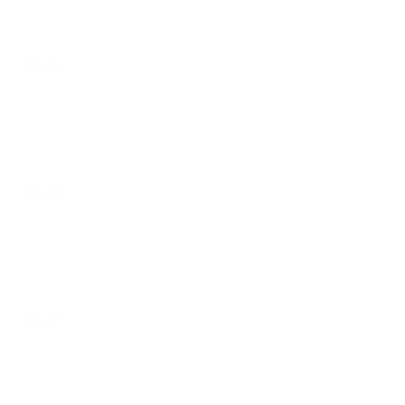
$3.00
Cafe
$2.00
Adrenalina
$5.00
Bebida natural para llevar