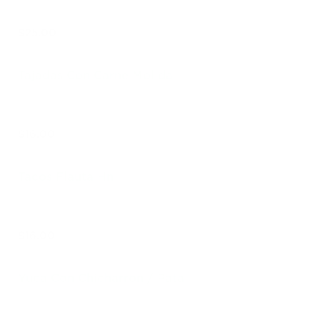
$25.00
Tajadas Con Carne Molida
$16.00
Tacos Flauta Hn
$16.00
Yuca Con Chicharron / Pata